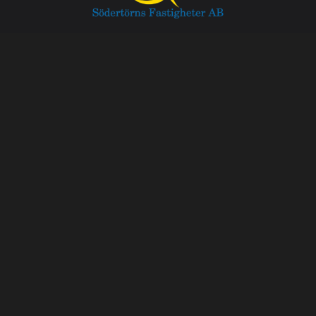
Kontakt
Besöksadress:
Anläggarvägen 5,
136 44 Handen
Växel:
08-500 200 40
Mail:
info@grundomark.se